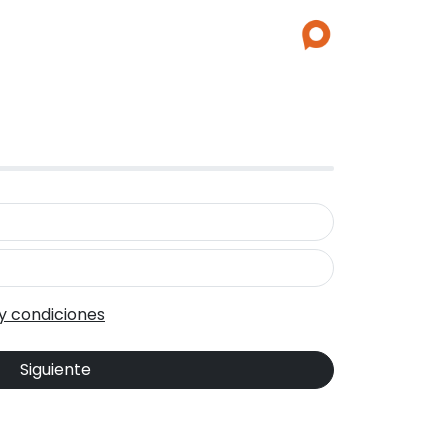
y condiciones